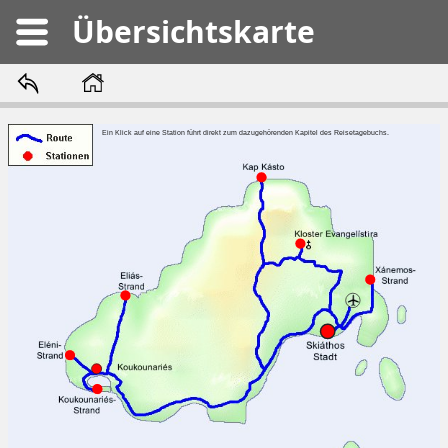
Übersichtskarte
Ein Klick auf eine Station führt direkt zum dazugehörenden Kapitel des Reisetagebuchs.