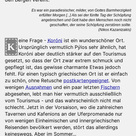
Es war ein paradiesischer, milder, von Gottes Barmherzigkeit
erfüllter Morgen [...] Als sei der fünfte Tag der Schöpfung
angebrochen und Gott habe den Menschen noch nicht
geschaffen, der seine Schöpfung zerstören sollte.
(Nikos Kazantzakis)
eine Frage -
Koróni
ist ein wunderschöner Ort.
K
Ursprünglich vermutlich Pýlos sehr ähnlich, hat
Koróni aber deutlich stärker auf den Tourismus
gesetzt, so dass der Ort zwar extrem schmuck und
gepflegt ist, das gewisse charmante Etwas jedoch
fehlt. Für einen typisch griechischen Ort ist er einfach
zu schön, ohne Retusche
postkartengeeignet
. Von
wenigen
Ausnahmen
und ein paar letzten
Fischern
abgesehen, lebt man hier vermutlich ausschließlich
vom Tourismus - und das wahrscheinlich nicht mal
schlecht. Jetzt in der Vorsaison, wo die zahlreichen
Tavernen und Kafenions an der Uferpromenade nur
von wenigen Einheimischen und innergriechischen
Reisenden bevölkert werden, stört das allerdings
keineswegs. Aber im Sommer...