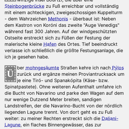
Steinbogenbrücke
zu Fuß erreichbar und vollständig
mit einem achteckigen, zweigeschossigen Kuppelturm
- dem Wahrzeichen
Methonis
- überbaut ist: Neben
dem Kastron von Koróni das zweite "Auge Venedigs"
während fast 300 Jahren. Auf der windgeschützten
Ostseite erstreckt sich zu Füßen der Festung der
malerische kleine
Hafen
des Ortes. Tief beeindruckt
verlasse ich schließlich die größte Festungsanlage, die
ich je gesehen habe.
ber
mohngesäumte
Straßen kehre ich nach
Pýlos
Ü
zurück und ergänze meinen Proviantrucksack um
je eine Tiró- und Spanakópita (Käse- bzw.
Spinatpastete). Ohne weiteren Aufenthalt umfahre ich
die Bucht von Navarino und parke den Wagen auf dem
nur wenige Dutzend Meter breiten, sandigen
Landstreifen, der die Navarino-Bucht von der nördlich
liegenden Lagune trennt. Von dort geht es zu Fuß
weiter: zu meiner Rechten erstreckt sich die
Daliani-
Lagune
, ein flaches Binnengewässer, das zur