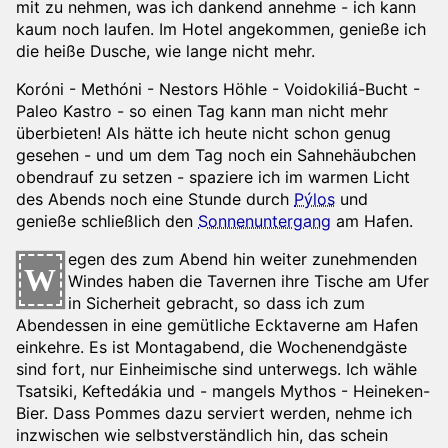
mit zu nehmen, was ich dankend annehme - ich kann
kaum noch laufen. Im Hotel angekommen, genieße ich
die heiße Dusche, wie lange nicht mehr.
Koróni - Methóni - Nestors Höhle - Voidokiliá-Bucht -
Paleo Kastro - so einen Tag kann man nicht mehr
überbieten! Als hätte ich heute nicht schon genug
gesehen - und um dem Tag noch ein Sahnehäubchen
obendrauf zu setzen - spaziere ich im warmen Licht
des Abends noch eine Stunde durch
Pýlos
und
genieße schließlich den
Sonnenuntergang
am Hafen.
egen des zum Abend hin weiter zunehmenden
W
Windes haben die Tavernen ihre Tische am Ufer
in Sicherheit gebracht, so dass ich zum
Abendessen in eine gemütliche Ecktaverne am Hafen
einkehre. Es ist Montagabend, die Wochenendgäste
sind fort, nur Einheimische sind unterwegs. Ich wähle
Tsatsiki, Keftedákia und - mangels Mythos - Heineken-
Bier. Dass Pommes dazu serviert werden, nehme ich
inzwischen wie selbstverständlich hin, das schein