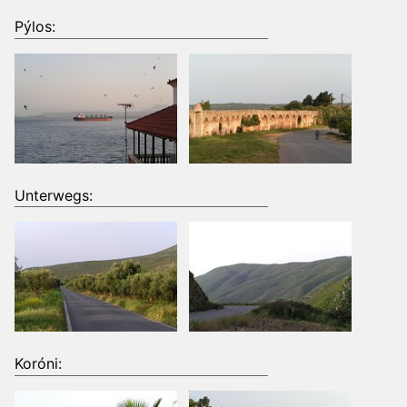
Pýlos:
Unterwegs:
Koróni: