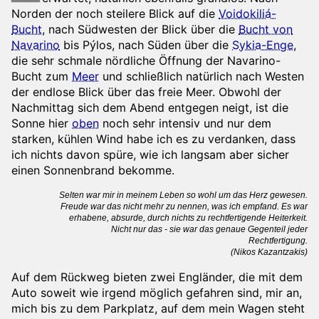
Norden der noch steilere Blick auf die
Voidokiliá-
Bucht
, nach Südwesten der Blick über die
Bucht von
Navarino
bis Pýlos, nach Süden über die
Sykia-Enge
,
die sehr schmale nördliche Öffnung der Navarino-
Bucht zum
Meer
und schließlich natürlich nach Westen
der endlose Blick über das freie Meer. Obwohl der
Nachmittag sich dem Abend entgegen neigt, ist die
Sonne hier
oben
noch sehr intensiv und nur dem
starken, kühlen Wind habe ich es zu verdanken, dass
ich nichts davon spüre, wie ich langsam aber sicher
einen Sonnenbrand bekomme.
Selten war mir in meinem Leben so wohl um das Herz gewesen.
Freude war das nicht mehr zu nennen, was ich empfand. Es war
erhabene, absurde, durch nichts zu rechtfertigende Heiterkeit.
Nicht nur das - sie war das genaue Gegenteil jeder
Rechtfertigung.
(Nikos Kazantzakis)
Auf dem Rückweg bieten zwei Engländer, die mit dem
Auto soweit wie irgend möglich gefahren sind, mir an,
mich bis zu dem Parkplatz, auf dem mein Wagen steht