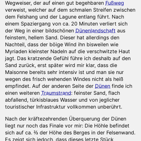
Wegweiser, der auf einen gut begehbaren
Fußweg
verweist, welcher auf dem schmalen Streifen zwischen
dem Felshang und der Lagune entlang führt. Nach
einem Spaziergang von ca. 20 Minuten verliert sich
der Weg in einer bildschönen
Dünenlandschaft
aus
feinstem, hellem Sand. Dieser hat allerdings den
Nachteil, dass der böige Wind ihn bisweilen wie
Myriaden kleinster Nadeln auf die verschwitzte Haut
jagt. Das kratzende Gefühl führe ich deshalb auf den
Sand zurück, erst später wird mir klar, dass die
Maisonne bereits sehr intensiv ist und man sie nur
wegen des frisch wehenden Windes nicht als heiß
empfindet. Auf der anderen Seite der
Dünen
finde ich
einen weiteren
Traumstrand
: feinster Sand, flach
abfallend, türkisblaues Wasser und von jeglicher
touristischer Infrastruktur vollkommen unberührt.
Nach der kräftezehrenden Überquerung der Dünen
liegt nur noch das Finale vor mir: Die Höhle befindet
sich auf ca. ⅔ der Höhe des Berges in der Felsenwand.
Es zeigt sich jedoch, dass dieses letzte Stück