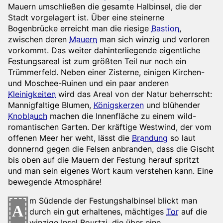
Mauern umschließen die gesamte Halbinsel, die der
Stadt vorgelagert ist. Über eine steinerne
Bogenbrücke erreicht man die riesige
Bastion
,
zwischen deren
Mauern
man sich winzig und verloren
vorkommt. Das weiter dahinterliegende eigentliche
Festungsareal ist zum größten Teil nur noch ein
Trümmerfeld. Neben einer Zisterne, einigen Kirchen-
und Moschee-Ruinen und ein paar anderen
Kleinigkeiten
wird das Areal von der Natur beherrscht:
Mannigfaltige Blumen,
Königskerzen
und blühender
Knoblauch
machen die Innenfläche zu einem wild-
romantischen Garten. Der kräftige Westwind, der vom
offenen Meer her weht, lässt die
Brandung
so laut
donnernd gegen die Felsen anbranden, dass die Gischt
bis oben auf die Mauern der Festung herauf spritzt
und man sein eigenes Wort kaum verstehen kann. Eine
bewegende Atmosphäre!
m Südende der Festungshalbinsel blickt man
A
durch ein gut erhaltenes, mächtiges
Tor
auf die
winzige Insel Bourtzi, die über eine