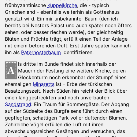
frühbyzantinische
Kuppelkirche
, die - typisch
Griechenland - ebenfalls weiterhin als Gotteshaus
genutzt wird. Ein mir unbekannter Baum (den ich
bereits bei Nestors Palast und auch später noch öfters
sehen, oder besser riechen werde), der gleichzeitig
Blüten und Früchte trägt, erfüllt einen Teil der Anlage
mit einem betörenden Duft. Erst Jahre später kann ich
ihn als
Paternosterbaum
identifizieren.
ls dritte im Bunde findet sich innerhalb der
A
Mauern der Festung eine weitere Kirche, deren
Glockenturm noch erkennbar der Stumpf eines
ehemaligen
Minaretts
ist - Erbe der türkischen
Besatzungszeit. Nach Süden hin reicht der Blick über
einen langgestreckten und noch unverbauten
Sandstrand
: Ein Traum für Sommergäste. Der Abgang
auf der Südseite des Burgfelsens führt durch einen
gepflegten, schattigen Park voller duftender Blumen.
Zahlreiche Vögel erfüllen die Luft mit ihren
abwechslungsreichen Gesängen und versuchen, das