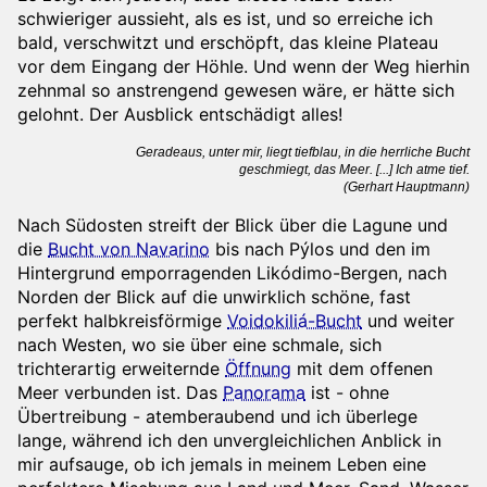
schwieriger aussieht, als es ist, und so erreiche ich
bald, verschwitzt und erschöpft, das kleine Plateau
vor dem Eingang der Höhle. Und wenn der Weg hierhin
zehnmal so anstrengend gewesen wäre, er hätte sich
gelohnt. Der Ausblick entschädigt alles!
Geradeaus, unter mir, liegt tiefblau, in die herrliche Bucht
geschmiegt, das Meer. [...] Ich atme tief.
(Gerhart Hauptmann)
Nach Südosten streift der Blick über die Lagune und
die
Bucht von Navarino
bis nach Pýlos und den im
Hintergrund emporragenden Likódimo-Bergen, nach
Norden der Blick auf die unwirklich schöne, fast
perfekt halbkreisförmige
Voidokiliá-Bucht
und weiter
nach Westen, wo sie über eine schmale, sich
trichterartig erweiternde
Öffnung
mit dem offenen
Meer verbunden ist. Das
Panorama
ist - ohne
Übertreibung - atemberaubend und ich überlege
lange, während ich den unvergleichlichen Anblick in
mir aufsauge, ob ich jemals in meinem Leben eine