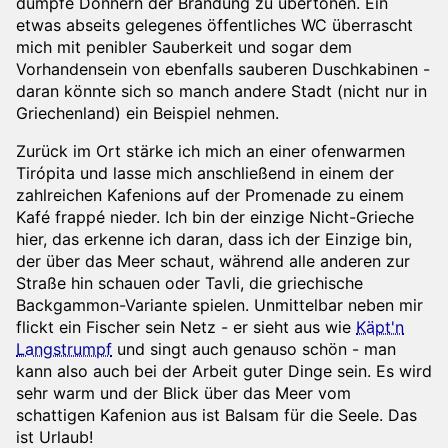
dumpfe Donnern der Brandung zu übertönen. Ein
etwas abseits gelegenes öffentliches WC überrascht
mich mit penibler Sauberkeit und sogar dem
Vorhandensein von ebenfalls sauberen Duschkabinen -
daran könnte sich so manch andere Stadt (nicht nur in
Griechenland) ein Beispiel nehmen.
Zurück im Ort stärke ich mich an einer ofenwarmen
Tirópita und lasse mich anschließend in einem der
zahlreichen Kafenions auf der Promenade zu einem
Kafé frappé nieder. Ich bin der einzige Nicht-Grieche
hier, das erkenne ich daran, dass ich der Einzige bin,
der über das Meer schaut, während alle anderen zur
Straße hin schauen oder Tavli, die griechische
Backgammon-Variante spielen. Unmittelbar neben mir
flickt ein Fischer sein Netz - er sieht aus wie
Käpt'n
Langstrumpf
und singt auch genauso schön - man
kann also auch bei der Arbeit guter Dinge sein. Es wird
sehr warm und der Blick über das Meer vom
schattigen Kafenion aus ist Balsam für die Seele. Das
ist Urlaub!