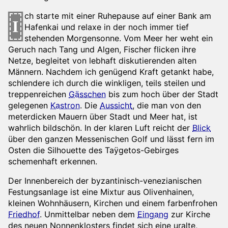
ch starte mit einer Ruhepause auf einer Bank am
I
Hafenkai und relaxe in der noch immer tief
stehenden Morgensonne. Vom Meer her weht ein
Geruch nach Tang und Algen, Fischer flicken ihre
Netze, begleitet von lebhaft diskutierenden alten
Männern. Nachdem ich genügend Kraft getankt habe,
schlendere ich durch die winkligen, teils steilen und
treppenreichen
Gässchen
bis zum hoch über der Stadt
gelegenen
Kastron
. Die
Aussicht
, die man von den
meterdicken Mauern über Stadt und Meer hat, ist
wahrlich bildschön. In der klaren Luft reicht der
Blick
über den ganzen Messenischen Golf und lässt fern im
Osten die Silhouette des Taÿgetos-Gebirges
schemenhaft erkennen.
Der Innenbereich der byzantinisch-venezianischen
Festungsanlage ist eine Mixtur aus Olivenhainen,
kleinen Wohnhäusern, Kirchen und einem farbenfrohen
Friedhof
. Unmittelbar neben dem
Eingang
zur Kirche
des neuen Nonnenklosters findet sich eine uralte,