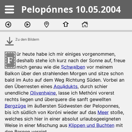
Pelopónnes 10.05.2004
Zu den Bildern
ür heute habe ich mir einiges vorgenommen,
F
deshalb stehe ich kurz nach der Sonne auf, freue
mich genau wie die
Schwalben
vor meinem
Balkon über den strahlenden Morgen und sitze schon
bald im Auto auf dem Weg Richtung Süden. Vorbei an
den Überresten eines
Aquädukts
, durch schier
unendliche
Olivenhaine
, lasse ich Methóni vorerst
rechts liegen und überquere die sanft gewellten
Bergzüge
im äußersten Südwesten der Peloponnes,
bis ich südlich von Koróni wieder auf das
Meer
stoße,
welches sich hier in einer absolut urlaubsgeeigneten
Weise in einer Mischung aus
Klippen und Buchten
mit
den Bergen vereint.