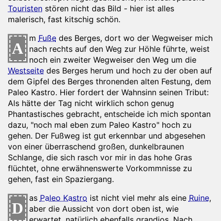
Touristen
stören nicht das Bild - hier ist alles
malerisch, fast kitschig schön.
m
Fuße
des Berges, dort wo der Wegweiser mich
A
nach rechts auf den Weg zur Höhle führte, weist
noch ein zweiter Wegweiser den Weg um die
Westseite
des Berges herum und hoch zu der oben auf
dem Gipfel des Berges thronenden alten Festung, dem
Paleo Kastro. Hier fordert der Wahnsinn seinen Tribut:
Als hätte der Tag nicht wirklich schon genug
Phantastisches gebracht, entscheide ich mich spontan
dazu, "noch mal eben zum Paleo Kastro" hoch zu
gehen. Der Fußweg ist gut erkennbar und abgesehen
von einer überraschend großen, dunkelbraunen
Schlange, die sich rasch vor mir in das hohe Gras
flüchtet, ohne erwähnenswerte Vorkommnisse zu
gehen, fast ein Spaziergang.
as
Paleo Kastro
ist nicht viel mehr als eine
Ruine
,
D
aber die Aussicht von dort oben ist, wie
erwartet, natürlich ebenfalls grandios. Nach