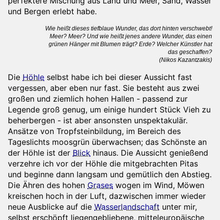
perfektere Mischung aus Land und Meer, Sand, Wasser
und Bergen erlebt habe.
Wie heißt dieses tiefblaue Wunder, das dort hinten verschwebt!
Meer? Meer? Und wie heißt jenes andere Wunder, das einen
grünen Hänger mit Blumen trägt? Erde? Welcher Künstler hat
das geschaffen?
(Nikos Kazantzakis)
Die
Höhle
selbst habe ich bei dieser Aussicht fast
vergessen, aber eben nur fast. Sie besteht aus zwei
großen und ziemlich hohen Hallen - passend zur
Legende groß genug, um einige hundert Stück Vieh zu
beherbergen - ist aber ansonsten unspektakulär.
Ansätze von Tropfsteinbildung, im Bereich des
Tageslichts moosgrün überwachsen; das Schönste an
der Höhle ist der
Blick
hinaus. Die Aussicht genießend
verzehre ich vor der Höhle die mitgebrachten Pitas
und beginne dann langsam und gemütlich den Abstieg.
Die Ähren des hohen
Grases
wogen im Wind, Möwen
kreischen hoch in der Luft, dazwischen immer wieder
neue Ausblicke auf die
Wasserlandschaft
unter mir,
selbst erschöpft liegengebliebene, mitteleuropäische