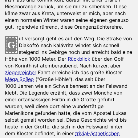
Riesenorange zurück, um sie mir zu schenken. Diese
käme zwar aus Kreta, unterweist er mich, aber nach
einem normalen Winter wären seine eigenen genauso
gut. Irgendwie rührend, diese Orangenzüchterehre.
ut versorgt geht es auf den Weg. Die Straße von
G
Diakoftó nach Kalávrita windet sich schnell
steigend ins Gebirge hoch und erreicht bald eine
Höhe von 1000 Meter. Der
Rückblick
über den Golf
von Korinth ist atemberaubend. Nach kurzer, aber
ziegenreicher
Fahrt erreiche ich das große Kloster
Méga Spíleo
("Große Höhle"), das seit über
1000 Jahren wie ein Schwalbennest an der Felswand
klebt. Die Legende erzählt, dass zwei Mönche von
einer ortansässigen Hirtin in die Grotte geführt
wurden, weil diese dort eine wundertätige
Marienikone gefunden hatte, die vom Apostel Lukas
selbst gemalt worden sei. Diese Geschichte wird bis
heute in der Grotte, die sich in der Felswand hinter
dem Kloster befindet, in einer
trivial-ästhetischen