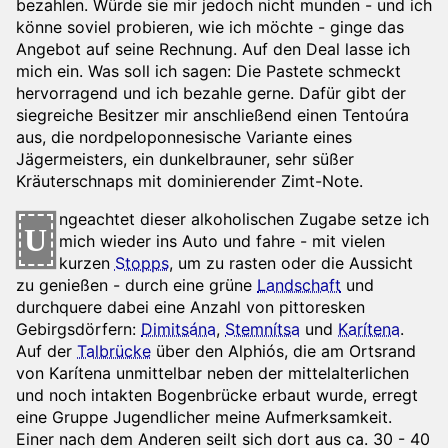
bezahlen. Würde sie mir jedoch nicht munden - und ich
könne soviel probieren, wie ich möchte - ginge das
Angebot auf seine Rechnung. Auf den Deal lasse ich
mich ein. Was soll ich sagen: Die Pastete schmeckt
hervorragend und ich bezahle gerne. Dafür gibt der
siegreiche Besitzer mir anschließend einen Tentoúra
aus, die nordpeloponnesische Variante eines
Jägermeisters, ein dunkelbrauner, sehr süßer
Kräuterschnaps mit dominierender Zimt-Note.
ngeachtet dieser alkoholischen Zugabe setze ich
U
mich wieder ins Auto und fahre - mit vielen
kurzen
Stopps
, um zu rasten oder die Aussicht
zu genießen - durch eine grüne
Landschaft
und
durchquere dabei eine Anzahl von pittoresken
Gebirgsdörfern:
Dimitsána
,
Stemnítsa
und
Karítena
.
Auf der
Talbrücke
über den Alphiós, die am Ortsrand
von Karítena unmittelbar neben der mittelalterlichen
und noch intakten Bogenbrücke erbaut wurde, erregt
eine Gruppe Jugendlicher meine Aufmerksamkeit.
Einer nach dem Anderen seilt sich dort aus ca. 30 - 40