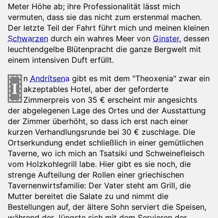
Meter Höhe ab; ihre Professionalität lässt mich
vermuten, dass sie das nicht zum erstenmal machen.
Der letzte Teil der Fahrt führt mich und meinen kleinen
Schwarzen
durch ein wahres Meer von
Ginster
, dessen
leuchtendgelbe Blütenpracht die ganze Bergwelt mit
einem intensiven Duft erfüllt.
n
Andrítsena
gibt es mit dem "Theoxenia" zwar ein
I
akzeptables Hotel, aber der geforderte
Zimmerpreis von 35 € erscheint mir angesichts
der abgelegenen Lage des Ortes und der Ausstattung
der Zimmer überhöht, so dass ich erst nach einer
kurzen Verhandlungsrunde bei 30 € zuschlage. Die
Ortserkundung endet schließlich in einer gemütlichen
Taverne, wo ich mich an Tsatsiki und Schweinefleisch
vom Holzkohlegrill labe. Hier gibt es sie noch, die
strenge Aufteilung der Rollen einer griechischen
Tavernenwirtsfamilie: Der Vater steht am Grill, die
Mutter bereitet die Salate zu und nimmt die
Bestellungen auf, der ältere Sohn serviert die Speisen,
während der Jüngste sich mit dem Servieren der