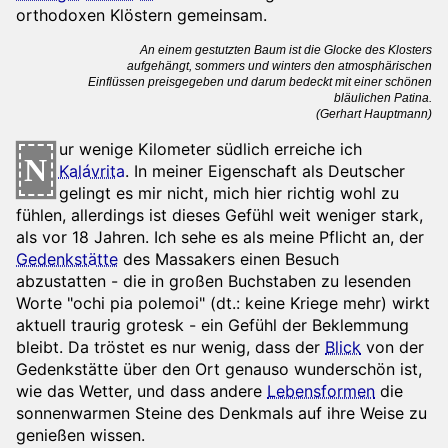
orthodoxen Klöstern gemeinsam.
An einem gestutzten Baum ist die Glocke des Klosters
aufgehängt, sommers und winters den atmosphärischen
Einflüssen preisgegeben und darum bedeckt mit einer schönen
bläulichen Patina.
(Gerhart Hauptmann)
ur wenige Kilometer südlich erreiche ich
N
Kalávrita
. In meiner Eigenschaft als Deutscher
gelingt es mir nicht, mich hier richtig wohl zu
fühlen, allerdings ist dieses Gefühl weit weniger stark,
als vor 18 Jahren. Ich sehe es als meine Pflicht an, der
Gedenkstätte
des Massakers einen Besuch
abzustatten - die in großen Buchstaben zu lesenden
Worte "ochi pia polemoi" (dt.: keine Kriege mehr) wirkt
aktuell traurig grotesk - ein Gefühl der Beklemmung
bleibt. Da tröstet es nur wenig, dass der
Blick
von der
Gedenkstätte über den Ort genauso wunderschön ist,
wie das Wetter, und dass andere
Lebensformen
die
sonnenwarmen Steine des Denkmals auf ihre Weise zu
genießen wissen.