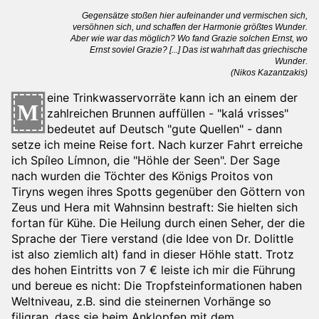
Gegensätze stoßen hier aufeinander und vermischen sich,
versöhnen sich, und schaffen der Harmonie größtes Wunder.
Aber wie war das möglich? Wo fand Grazie solchen Ernst, wo
Ernst soviel Grazie? [...] Das ist wahrhaft das griechische
Wunder.
(Nikos Kazantzakis)
eine Trinkwasservorräte kann ich an einem der
M
zahlreichen Brunnen auffüllen - "kalá vrisses"
bedeutet auf Deutsch "gute Quellen" - dann
setze ich meine Reise fort. Nach kurzer Fahrt erreiche
ich Spíleo Límnon, die "Höhle der Seen". Der Sage
nach wurden die Töchter des Königs Proitos von
Tiryns wegen ihres Spotts gegenüber den Göttern von
Zeus und Hera mit Wahnsinn bestraft: Sie hielten sich
fortan für Kühe. Die Heilung durch einen Seher, der die
Sprache der Tiere verstand (die Idee von Dr. Dolittle
ist also ziemlich alt) fand in dieser Höhle statt. Trotz
des hohen Eintritts von 7 € leiste ich mir die Führung
und bereue es nicht: Die Tropfsteinformationen haben
Weltniveau, z.B. sind die steinernen Vorhänge so
filigran, dass sie beim Anklopfen mit dem