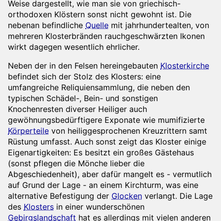
Weise dargestellt, wie man sie von griechisch-
orthodoxen Klöstern sonst nicht gewohnt ist. Die
nebenan befindliche
Quelle
mit jahrhundertealten, von
mehreren Klosterbränden rauchgeschwärzten Ikonen
wirkt dagegen wesentlich ehrlicher.
Neben der in den Felsen hereingebauten
Klosterkirche
befindet sich der Stolz des Klosters: eine
umfangreiche Reliquiensammlung, die neben den
typischen Schädel-, Bein- und sonstigen
Knochenresten diverser Heiliger auch
gewöhnungsbedürftigere Exponate wie mumifizierte
Körperteile
von heiliggesprochenen Kreuzrittern samt
Rüstung umfasst. Auch sonst zeigt das Kloster einige
Eigenartigkeiten: Es besitzt ein großes Gästehaus
(sonst pflegen die Mönche lieber die
Abgeschiedenheit), aber dafür mangelt es - vermutlich
auf Grund der Lage - an einem Kirchturm, was eine
alternative Befestigung der
Glocken
verlangt. Die Lage
des
Klosters
in einer wunderschönen
Gebirgslandschaft
hat es allerdings mit vielen anderen