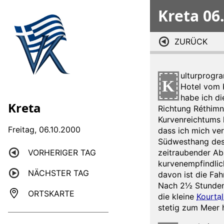
Kreta 06
ZURÜCK
ulturprogra
K
Hotel vom K
habe ich di
Kreta
Richtung Réthimn
Kurvenreichtums 
Freitag, 06.10.2000
dass ich mich ve
Südwesthang des 
zeitraubender Abs
VORHERIGER TAG
kurvenempfindlich
NÄCHSTER TAG
davon ist die Fah
Nach 2½ Stunden 
ORTSKARTE
die kleine
Kourtal
stetig zum Meer h