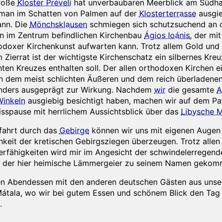
große
Kloster Préveli
hat unverbaubaren Meerblick am Südh
 man im Schatten von Palmen auf der
Klosterterrasse
ausgie
ann. Die
Mönchsklausen
schmiegen sich schutzsuchend an 
en im Zentrum befindlichen Kirchenbau
Ágios Ioánis
, der mit
thodoxer Kirchenkunst aufwarten kann. Trotz allem Gold und
Zierrat ist der wichtigste Kirchenschatz ein silbernes Kreu
ten Kreuzes enthalten soll. Der allen orthodoxen Kirchen e
n dem meist schlichten Äußeren und dem reich überladene
nders ausgeprägt zur Wirkung. Nachdem
wir
die gesamte
A
Winkeln
ausgiebig besichtigt haben, machen wir auf dem Pa
bisspause mit herrlichem Aussichtsblick über das
Libysche 
fahrt durch das
Gebirge
können wir uns mit eigenen Augen
hkeit der kretischen Gebirgsziegen überzeugen. Trotz allen
tterfähigkeiten wird mir im Angesicht der schwindelerrege
wie der hier heimische Lämmergeier zu seinem Namen gekomm
 Abendessen mit den anderen deutschen Gästen aus unse
Mátala, wo wir bei gutem Essen und schönem Blick den Ta
.