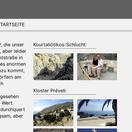
TARTSEITE
r, die unser
Kourtaliótikos-Schlucht:
 aber leider
ptstraße in
 des enormen
Dazu kommt,
dörfern am
ch
Kloster Préveli:
Abgesehen
e Wert.
 durchquert
gsam, aber