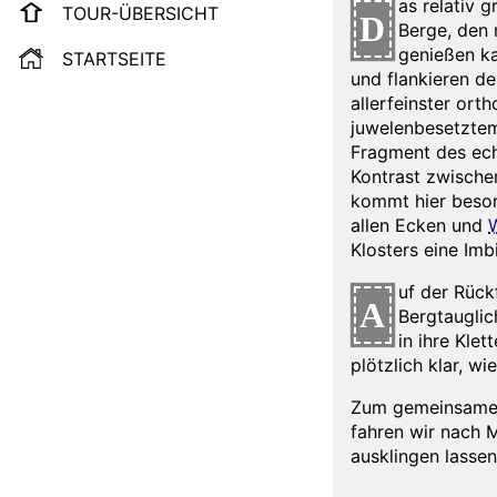
as relativ 
TOUR-ÜBERSICHT
D
Berge, den
genießen k
STARTSEITE
und flankieren d
allerfeinster or
juwelenbesetztem 
Fragment des ech
Kontrast zwische
kommt hier beso
allen Ecken und
Klosters eine Im
uf der Rück
A
Bergtauglic
in ihre Kle
plötzlich klar, 
Zum gemeinsamen
fahren wir nach 
ausklingen lassen