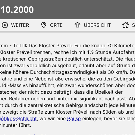
.10.2000
WEITER
ORTE
ÜBERSICHT
S
mm - Teil III: Das Kloster Préveli. Für die knapp 70 Kilomete
loster Préveli trennen, rechne ich mit 1½ Stunde Autofahrt,
e kretischen Gebirgsstraßen deutlich unterschätzt. Die Hau
on ist zwar vorbildlich ausgebaut, erlaubt aber auf Grund
keine höhere Durchschnittsgeschwindigkeit als 30 km/h. 
rfahre und eine Nebenstraße erwische, die zu den Gebirgs
Ídi-Massivs hinaufführt, ein zwar wunderschöner, aber do
techer, der nicht dazu beiträgt, dass die Übelkeit der
en Beifahrer neben und hinter mir signifikant nachlässt. 
rt durch die zentralkretische Gebirgslandschaft jede Minut
zweigt die Straße zum Kloster Préveli nach Süden ab und
iótikos-Schlucht
, wo wir eine
Pause
einlegen, bevor sie lan
inunter führt.