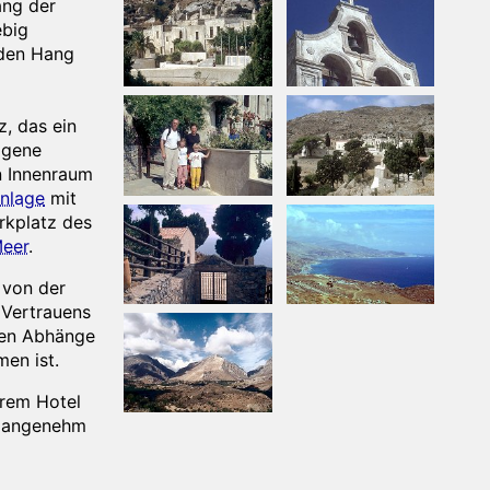
ang der
big
den Hang
z, das ein
igene
n Innenraum
nlage
mit
rkplatz des
Meer
.
 von der
 Vertrauens
nden Abhänge
en ist.
rem Hotel
g angenehm